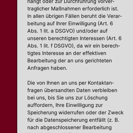
hängt oder zur Durch­führung vorver­
trag­licher Maßnahmen erfor­derlich ist.
In allen übrigen Fällen beruht die Verar­
beitung auf Ihrer Einwil­ligung (Art. 6
Abs. 1 lit. a DSGVO) und/oder auf
unseren berech­tigten Inter­essen (Art. 6
Abs. 1 lit. f DSGVO), da wir ein berech­
tigtes Interesse an der effek­tiven
Bearbeitung der an uns gerich­teten
Anfragen haben.
Die von Ihnen an uns per Kontakt­an­
fragen übersandten Daten verbleiben
bei uns, bis Sie uns zur Löschung
auffordern, Ihre Einwil­ligung zur
Speicherung wider­rufen oder der Zweck
für die Daten­spei­cherung entfällt (z. B.
nach abgeschlos­sener Bearbeitung