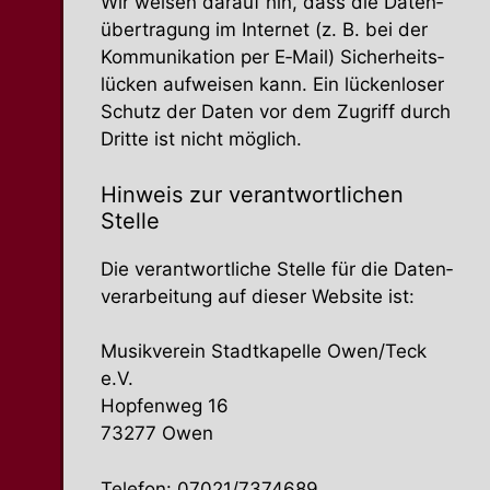
Wir weisen darauf hin, dass die Daten­
über­tragung im Internet (z. B. bei der
Kommu­ni­kation per E‑Mail) Sicher­heits­
lücken aufweisen kann. Ein lücken­loser
Schutz der Daten vor dem Zugriff durch
Dritte ist nicht möglich.
Hinweis zur verant­wort­lichen
Stelle
Die verant­wort­liche Stelle für die Daten­
ver­ar­beitung auf dieser Website ist:
Musik­verein Stadt­ka­pelle Owen/Teck
e.V.
Hopfenweg 16
73277 Owen
Telefon: 07021/7374689