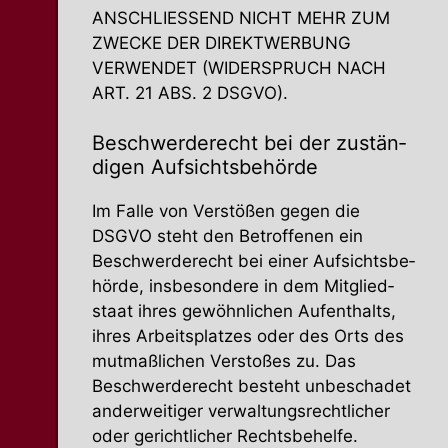
ANSCHLIESSEND NICHT MEHR ZUM
ZWECKE DER DIREKTWERBUNG
VERWENDET (WIDERSPRUCH NACH
ART. 21 ABS. 2 DSGVO).
Beschwer­de­recht bei der zustän­
digen Aufsichtsbehörde
Im Falle von Verstößen gegen die
DSGVO steht den Betrof­fenen ein
Beschwer­de­recht bei einer Aufsichts­be­
hörde, insbe­sondere in dem Mitglied­
staat ihres gewöhn­lichen Aufent­halts,
ihres Arbeits­platzes oder des Orts des
mutmaß­lichen Verstoßes zu. Das
Beschwer­de­recht besteht unbeschadet
ander­wei­tiger verwal­tungs­recht­licher
oder gericht­licher Rechtsbehelfe.