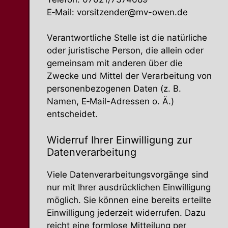
E‑Mail:
vorsitzender@mv-owen.de
Verant­wort­liche Stelle ist die natür­liche
oder juris­tische Person, die allein oder
gemeinsam mit anderen über die
Zwecke und Mittel der Verar­beitung von
perso­nen­be­zo­genen Daten (z. B.
Namen, E‑Mail-Adressen o. Ä.)
entscheidet.
Widerruf Ihrer Einwil­ligung zur
Datenverarbeitung
Viele Daten­ver­ar­bei­tungs­vor­gänge sind
nur mit Ihrer ausdrück­lichen Einwil­ligung
möglich. Sie können eine bereits erteilte
Einwil­ligung jederzeit wider­rufen. Dazu
reicht eine formlose Mitteilung per